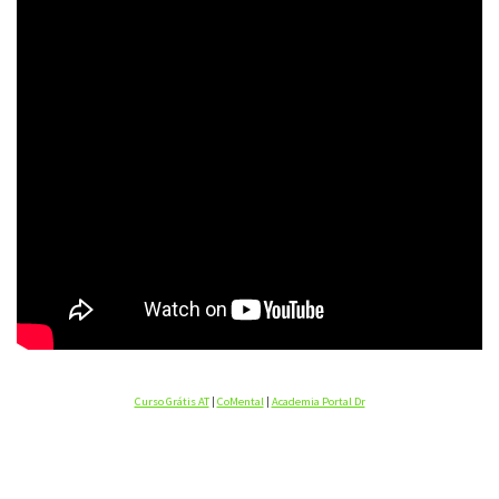
Curso Grátis AT
|
CoMental
|
Academia Portal Dr