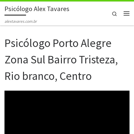
Psicólogo Alex Tavares
Skip to content
Search
Me
alextavares.com.br
Psicólogo Porto Alegre
Zona Sul Bairro Tristeza,
Rio branco, Centro