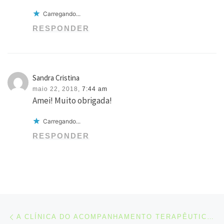
Carregando...
RESPONDER
Sandra Cristina
maio 22, 2018,
7:44 am
Amei! Muito obrigada!
Carregando...
RESPONDER
Navegação do post
Previous post
A CLÍNICA DO ACOMPANHAMENTO TERAPÊUTICO (AT): OS ACOMPANHANTES TERAPÊUTICOS NA TERAPIA SEM FRONTEIRAS