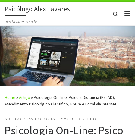
Psicólogo Alex Tavares
Skip to content
Search
Me
alextavares.com.br
Home
»
Artigo
»
Psicologia On-Line: Psico a Distância (Psi AD),
Atendimento Psicológico Científico, Breve e Focal Via Internet
ARTIGO
PSICOLOGIA
SAÚDE
VÍDEO
Psicologia On-Line: Psico