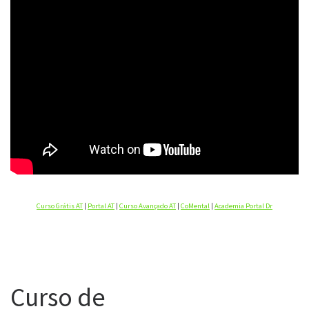
Curso Grátis AT
|
Portal AT
|
Curso Avançado AT
|
CoMental
|
Academia Portal Dr
Curso de