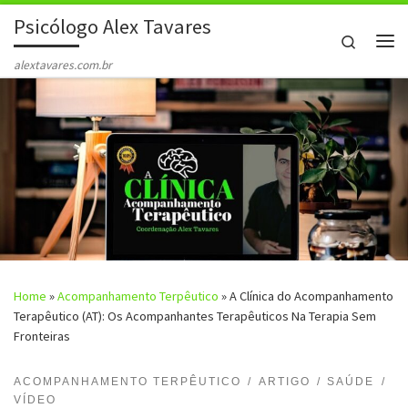
Psicólogo Alex Tavares
Skip to content
Search
Me
alextavares.com.br
Home
»
Acompanhamento Terpêutico
»
A Clínica do Acompanhamento
Terapêutico (AT): Os Acompanhantes Terapêuticos Na Terapia Sem
Fronteiras
ACOMPANHAMENTO TERPÊUTICO
ARTIGO
SAÚDE
VÍDEO