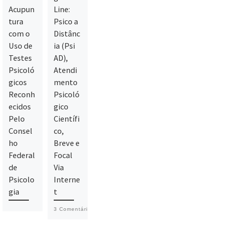
Acupun
Line:
tura
Psico a
com o
Distânc
Uso de
ia (Psi
Testes
AD),
Psicoló
Atendi
gicos
mento
Reconh
Psicoló
ecidos
gico
Pelo
Científi
Consel
co,
ho
Breve e
Federal
Focal
de
Via
Psicolo
Interne
gia
t
3 Comentários