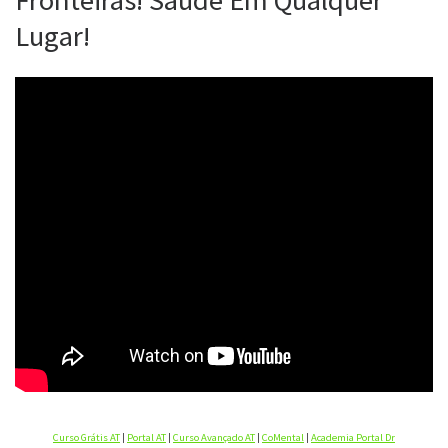
Fronteiras! Saúde Em Qualquer
Lugar!
Curso Grátis AT
|
Portal AT
|
Curso Avançado AT
|
CoMental
|
Academia Portal Dr