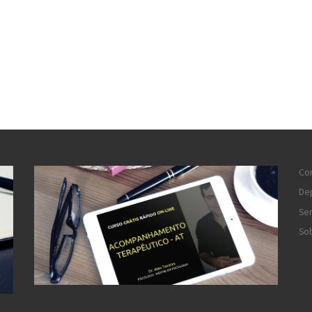
Co
De
Ser
So