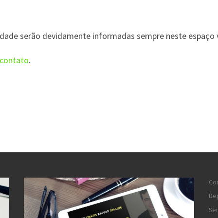
acidade serão devidamente informadas sempre neste espaço v
 contato
.
Co
De
Ser