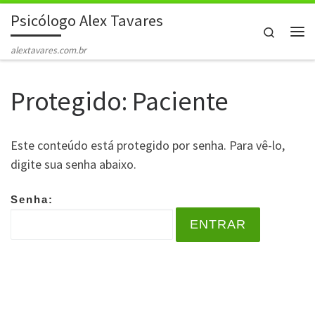
Psicólogo Alex Tavares
Skip to content
Search
Me
alextavares.com.br
Protegido: Paciente
Este conteúdo está protegido por senha. Para vê-lo,
digite sua senha abaixo.
Senha: