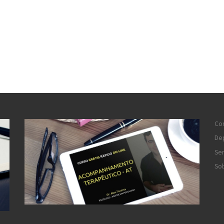
Co
De
Ser
So