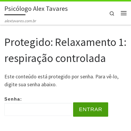
Psicólogo Alex Tavares
Skip to content
Search
Me
alextavares.com.br
Protegido: Relaxamento 1:
respiração controlada
Este conteúdo está protegido por senha. Para vê-lo,
digite sua senha abaixo.
Senha: